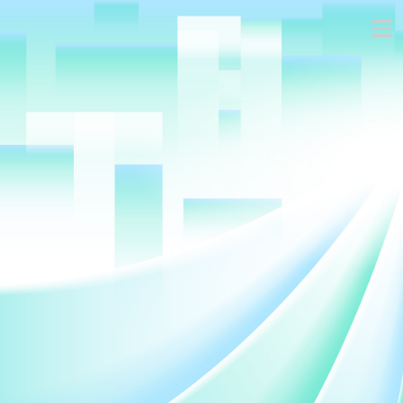
跳
到
主
要
內
容
區
塊