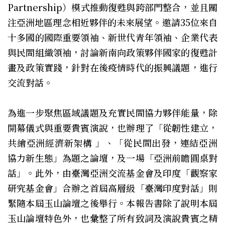
Partnership）模式推動復甦與跨部門整合，並且關
注亞洲地區理念相近夥伴的未來展望。邀請35位來自
十多國的國際重要領袖、新世代青年領袖、企業代表
與民間組織領袖，討論新南向政策夥伴國家的復甦計
畫及政策實踐，針對在後疫情時代的振興議題，進行
交流對話。
為進一步聚焦區域議題及充實民間協力夥伴能量，除
開幕儀式與重要貴賓演說，也辦理了「從韌性建立，
共繪亞洲經濟新架構 」、「從民間出發，連結亞洲
協力新生態」為題之論壇，及一場「亞洲前瞻圓桌對
話」。此外，由臺灣亞洲交流基金會及印度「觀察家
研究基金會」合辦之首屆高層級「臺灣印度對話」則
緊隨本屆玉山論壇之後舉行。本報告書除了說明本屆
玉山論壇特色外，也彙整了所有致詞及演說貴賓之精